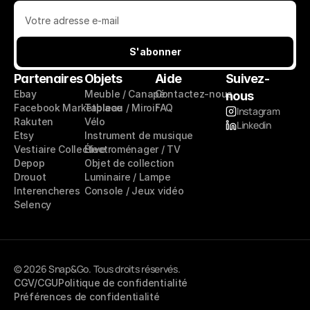
S'abonner
S'abonner
Partenaires
Objets
Aide
Suivez-
Ebay
Meuble / Canapé
Contactez-nous
nous
Facebook Marketplace
Tableau / Miroir
FAQ
Instagram
Rakuten
Vélo
Linkedin
Etsy
Instrument de musique
Vestiaire Collective
Électroménager / TV
Depop
Objet de collection
Drouot
Luminaire / Lampe
Interencheres
Console / Jeux vidéo
Selency
© 2026 Snap&Go. Tous droits réservés.
CGV/CGU
Politique de confidentialité
Préférences de confidentialité