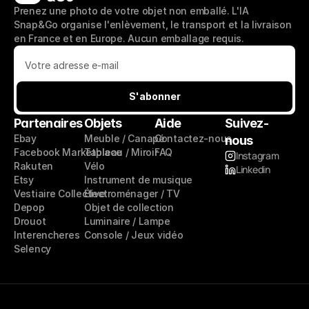
Prenez une photo de votre objet non emballé. L'IA 
Snap&Go organise l'enlèvement, le transport et la livraison 
en France et en Europe. Aucun emballage requis.
S'abonner
S'abonner
Partenaires
Objets
Aide
Suivez-
Ebay
Meuble / Canapé
Contactez-nous
nous
Facebook Marketplace
Tableau / Miroir
FAQ
Instagram
Rakuten
Vélo
Linkedin
Etsy
Instrument de musique
Vestiaire Collective
Électroménager / TV
Depop
Objet de collection
Drouot
Luminaire / Lampe
Interencheres
Console / Jeux vidéo
Selency