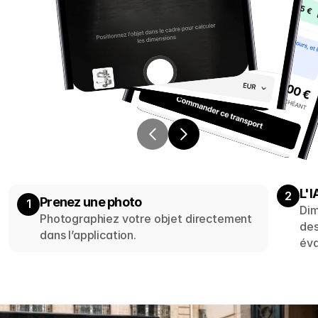
L'I
2
Prenez une photo
1
Dim
Photographiez votre objet directement 
des
dans l’application.
éva