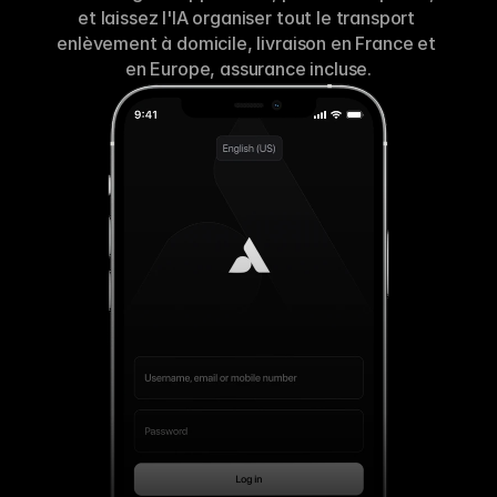
et laissez l'IA organiser tout le transport 
enlèvement à domicile, livraison en France et 
en Europe, assurance incluse.
Télécharger sur 
le
App Store
Télécharger sur 